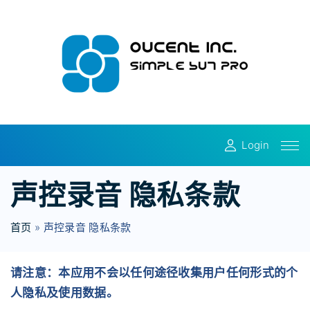
S
k
i
p
t
o
c
o
Login
n
t
声控录音 隐私条款
e
n
首页
»
声控录音 隐私条款
t
请注意：本应用不会以任何途径收集用户任何形式的个
人隐私及使用数据。